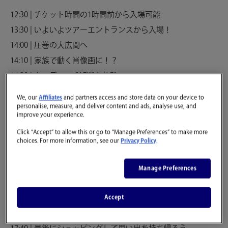
12:30 | チケット時間の1時間前から入場可能
13:30 | いよいよツアーエントランスから入場！
14:00 | 圧巻の大広間へ
14:10 | 家族で動く肖像画に！？
14:20 | クィディッチ観戦を体験
14:50 | 魔法薬学の教室へ
We, our
Affiliates
and partners access and store data on your device to
15:00 | 魔法のレッスンに参加
personalise, measure, and deliver content and ads, analyse use, and
improve your experience.
15:10 | 禁じられた森に足を踏み入れる
Click “Accept” to allow this or go to “Manage Preferences” to make more
15:30 | バタービールでひとやすみ
choices. For more information, see our
Privacy Policy
.
16:30 | プラットホームで記念撮影
16:40 | 魔法省に出勤
Manage Preferences
17:00 | 魔法のほうきで記念撮影
17:20 | 魔法の商店街で異国気分
Accept
17:30 | ホグワーツ城の模型を間近に目にしてツアー終了