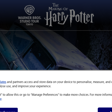
liates
and partners access and store data on your device to personalise, measure, and 
alyse use, and improve your experience.
リー・ポッ
t” to allow this or go to “Manage Preferences” to make more choices. For more informa
cy
.