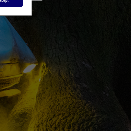
ccept
』