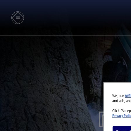
We, our
Affi
and ads, an
『ハ
Click “Accep
Privacy Poli