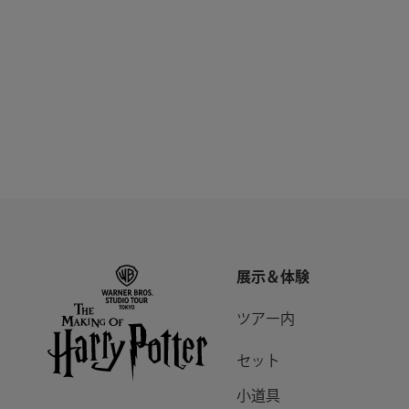
展示＆体験
ツアー内
セット
小道具