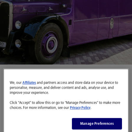
We, our
Affiliates
and partners access and store data on your device to
personalise, measure, and deliver content and ads, analyse use, and
improve your experience.
Click “Accept” to allow this or go to “Manage Preferences” to make more
choices. For more information, see our
Privacy Policy
.
ご到着に際して
Manage Preferences
ツアー開始前に、フードホール、フロッグカフェ、メインシ