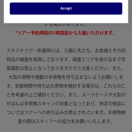
ョップ、クローク、トイレをご利用いただけます。その日の
Accept
ファイナルツアー開始後にご到着のお客様は、入場をお断り
する場合があります。
*ツアー予約時刻の1時間前から入館いただけます。
スタジオツアー到着時には、入館に先立ち、お客様とその所
持品の検査を実施しております。検査エリアを抜けるまで写
真撮影は禁止となっておりますのでご注意ください。また、
大型の荷物や複数の手荷物を持ち込まないようお願いしま
す。到着時間や持ち込む荷物を検討する場合は、これらのこ
とを考慮の上ご検討ください。また、スーツケースや大型の
かばんは手荷物スキャンの対象となっており、特定の物品に
ついてはツアーへの持ち込みが禁止されています。手荷物検
査の際はスタッフへの協力をお願いいたします。