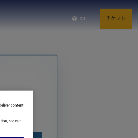
チケット
EN
deliver content
tion, see our