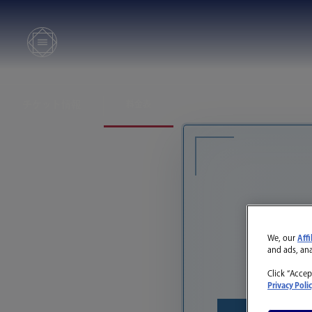
チケット情報
料金表
We, our
Affi
and ads, an
Click “Accep
Privacy Poli