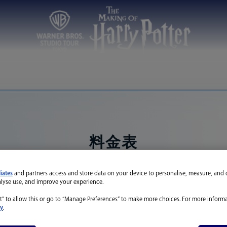
料金表
liates
and partners access and store data on your device to personalise, measure, and 
← モバイル版は横にスクロールできます →
alyse use, and improve your experience.
t” to allow this or go to “Manage Preferences” to make more choices. For more informa
cy
.