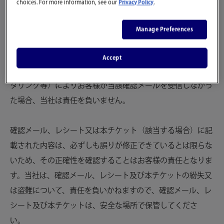
choices. For more information, see our
Privacy Policy
.
この確認メール及びレシートは、購入証明となります。当社
Manage Preferences
のウェブサイトから本チケットを購入された場合、ご購入後
に確認メールを受信していることをご確認ください。当社の
Accept
支配が及ばない理由（迷惑メール又はスパムメールのフィル
タリング等）によりお客様が当該確認メールを受信しなかっ
た場合、当社は責任を負いません。
確認メール、レシート又は本チケット（該当する場合）に記
載された内容は、必ずしも誤りが修正できているとは限らな
いため、その正確性を確認することはお客様の責任となりま
す。当社は、確認メール、レシート及び本チケットの紛失又
は盗難について、責任を負いかねますので、確認メール、レ
シート及び本チケットは、安全な場所で保管してくださ
い。