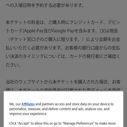
への入場日時を予約する必要があります。
本チケットの料金は、ご購入時にクレジットカード
、
デビッ
トカード(Apple Pay及びGoogle Payを含みます。)又は現金
（チケット窓口でのご購入に限ります。）により全額をお支
払いいただく必要があります。お客様の銀行口座からの支払
い決済のタイミングについては、カードの発行者にご確認く
ださい。
当社のウェブサイトから本チケットを購入された場合、お客
様は、本チケットの予約番号が記載された電子メールを受信
します(以下「
確認メール
」といいます。)。当社のチケット
We, our
Affiliates
and partners access and store data on your device to
窓口にて本チケットを購入された場合、お客様は、本チケッ
personalise, measure, and deliver content and ads, analyse use, and
improve your experience.
トの取引番号が記載されたレシートを受領します（以下「
レ
Click “Accept” to allow this or go to “Manage Preferences” to make more
シート
」といいます。）。