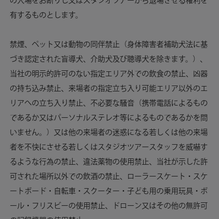
の入場をお断りし又はスタジオツアーから退場させる権利を
有するものとします。
禁煙、ペット又は動物の同伴禁止（身体障害者補助犬法に基
づき認定された盲導犬、介助犬及び聴導犬を除きます。）、
当社の明示的許可のない指定エリア外での飲食の禁止、凶器
の持ち込み禁止、来場者の指定立ち入り可能エリア以外のエ
リアへの立ち入り禁止、不必要な騒音（携帯電話によるもの
であるか又はパーソナルステレオ等によるものであるかを問
いません。）又は他の来場者の迷惑になる若しくは他の来場
者を不快にさせる若しくはスタジオツアースタッフを威嚇す
るような行為の禁止、違法薬物の使用禁止、当社が示した許
可された場所以外での飲酒の禁止、ローラースケート・スケ
ートボード・自転車・スクーター・子ども用の乗用玩具・ボ
ール・フリスビーの使用禁止、ドローン又はその他の無許可