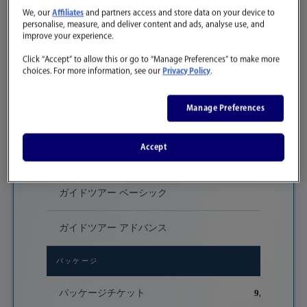
We, our
Affiliates
and partners access and store data on your device to
personalise, measure, and deliver content and ads, analyse use, and
単体チケット
improve your experience.
一般チケット
6,300〜7,30
Click “Accept” to allow this or go to “Manage Preferences” to make more
choices. For more information, see our
Privacy Policy
.
ギフトチケット
7,300円
Manage Preferences
練馬区民優待チケット
5,000円
Accept
ガイドツアー
ガイドツアー ベーシック
10,800円
ガイドツアー アドバンス
14,800円
パッケージ
パッケージチケット
9,780〜10,7