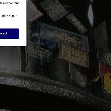
deliver content
て
tion, see our
ccept