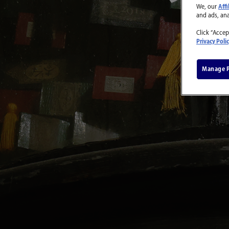
We, our
Affi
and ads, an
Click “Accep
Privacy Poli
Manage P