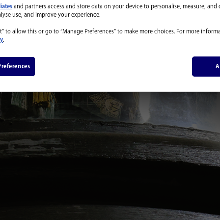
liates
and partners access and store data on your device to personalise, measure, and 
alyse use, and improve your experience.
返品・交換対応につい
t” to allow this or go to “Manage Preferences” to make more choices. For more informa
cy
.
references
A