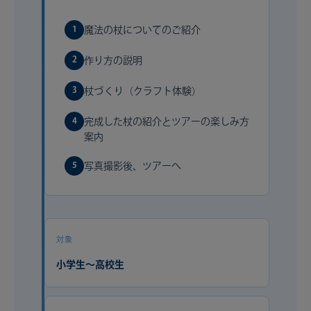
1
魔法の杖についてのご紹介
2
作り方の説明
3
杖づくり（クラフト体験）
4
完成した杖の紹介とツアーの楽しみ方
案内
5
写真撮影後、ツアーへ
対象
小学生〜高校生