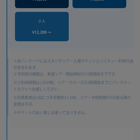
小人
¥12,200 〜
※本パッケージにはスタジオツアー入場チケットとハイティー利用代金
が含まれます。
※予約受付期間は、希望ツアー開始時刻の72時間前までです。
※ご利用時間は120分制。ツアークローズの3時間前までにバックロッ
トカフェへお越しください。
※日時変更は1回につき手数料¥1,500。ツアー予約時間の3日前以降の
変更は不可。
※チケットの払い戻しは承っておりません。