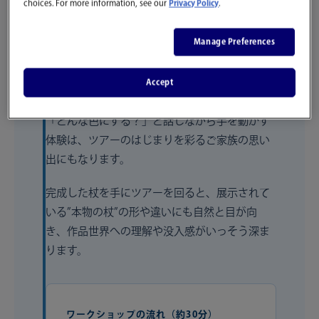
choices. For more information, see our
Privacy Policy
.
り”にチャレンジ！クラフト用の素材に色を塗
り、飾りを選びながら、想像力をつかって世界
Manage Preferences
に一つだけのオリジナルの杖づくりを体験でき
ます。
Accept
どんな杖になるかは、つくる人しだい。親子で
「どんな色にする？」と話しながら手を動かす
体験は、ツアーのはじまりを彩るご家族の思い
出にもなります。
完成した杖を手にツアーを回ると、展示されて
いる”本物の杖”の形や違いにも自然と目が向
き、作品世界への理解や没入感がいっそう深ま
ります。
ワークショップの流れ（約30分）