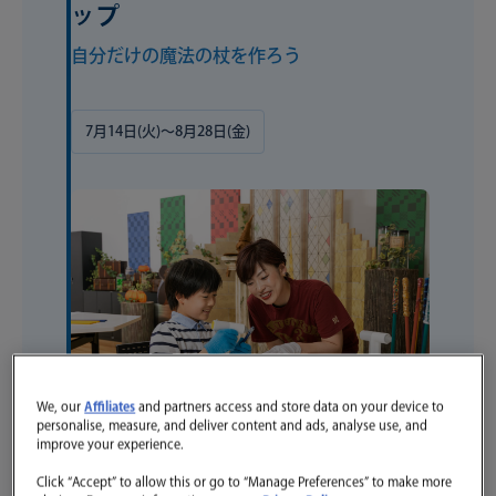
ップ
自分だけの魔法の杖を作ろう
7月14日(火)〜8月28日(金)
We, our
Affiliates
and partners access and store data on your device to
personalise, measure, and deliver content and ads, analyse use, and
improve your experience.
ツアーのはじまりに、自分の手で”魔法の杖づく
Click “Accept” to allow this or go to “Manage Preferences” to make more