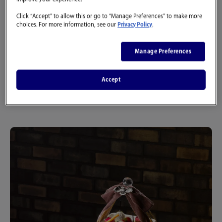
Click “Accept” to allow this or go to “Manage Preferences” to make more
choices. For more information, see our
Privacy Policy
.
Manage Preferences
「ホグワーツからの招待状」開催期間 限定ス
ペシャルメニューが登場
Accept