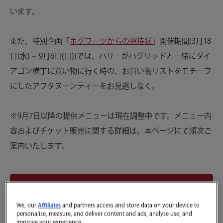
います。
また、特別企画「
ホグワーツからの招待状
」開催期間(3月18
日(水) ~ 9月6日(日))では、ハリーがハグリッドと一緒にダイ
アゴン横丁に買い物に行く時の、お買い物リストをモチーフ
にしたアフタヌーンティーをお見逃しなく。
※9月7日以降の提供メニューは現在調整中です。メニュー内
容およびチケット販売に関する詳細は、本ページにて順次ご
案内いたします。
購入方法を確認
We, our
Affiliates
and partners access and store data on your device to
personalise, measure, and deliver content and ads, analyse use, and
improve your experience.